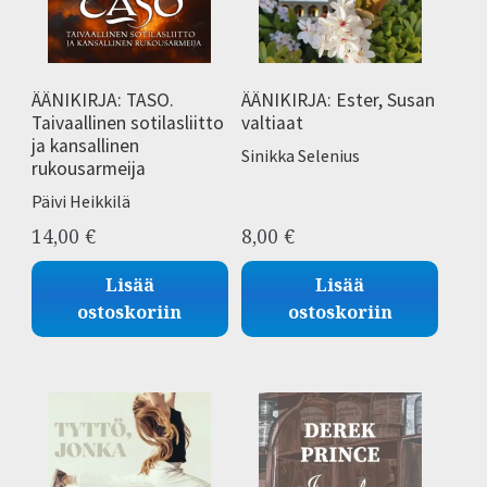
tason
Uutuudet
valikko
Raamatut
ÄÄNIKIRJA: TASO.
ÄÄNIKIRJA: Ester, Susan
Taivaallinen sotilasliitto
valtiaat
Kortit ja kalenterit
ja kansallinen
Sinikka Selenius
rukousarmeija
Rukousöljyt ja ihonhoito
Päivi Heikkilä
14,00
€
8,00
€
Korut ja muut lahjatavarat
Lisää
Lisää
ostoskoriin
ostoskoriin
Äänikirjat
Israel
Lapset
Kristityn kasvu