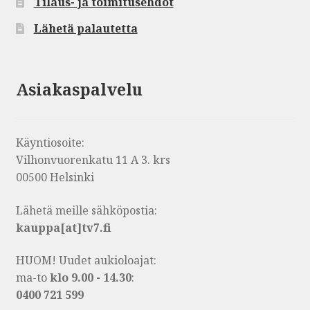
Tilaus- ja toimitusehdot
Lähetä palautetta
Asiakaspalvelu
Käyntiosoite:
Vilhonvuorenkatu 11 A 3. krs
00500 Helsinki
Lähetä meille sähköpostia:
kauppa[at]tv7.fi
HUOM! Uudet aukioloajat:
ma-to
klo 9.00 - 14.30
:
0400 721 599