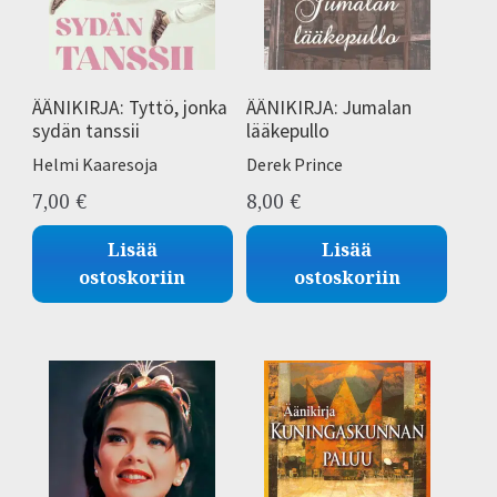
Raamatun opetus
ÄÄNIKIRJA: Tyttö, jonka
ÄÄNIKIRJA: Jumalan
Muistelmat ja elämäkerrat
sydän tanssii
lääkepullo
Helmi Kaaresoja
Derek Prince
David Pawson
7,00
€
8,00
€
Rukous
Lisää
Lisää
ostoskoriin
ostoskoriin
Usko ja tieto
Ale
Laajen
Yhteystiedot
alemm
tason
Laajen
Oma tili
valikko
alemm