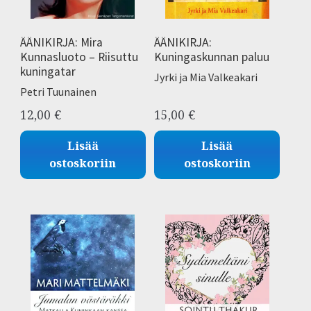
tason
Kirja-blogit
valikko
ÄÄNIKIRJA: Mira
ÄÄNIKIRJA:
Kunnasluoto – Riisuttu
Kuningaskunnan paluu
kuningatar
Jyrki ja Mia Valkeakari
Petri Tuunainen
12,00
€
15,00
€
Lisää
Lisää
ostoskoriin
ostoskoriin