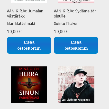
ÄÄNIKIRJA: Jumalan
ÄÄNIKIRJA: Sydämeltäni
västäräkki
sinulle
Mari Mattelmäki
Sointu Thakur
10,00
€
10,00
€
Lisää
Lisää
ostoskoriin
ostoskoriin