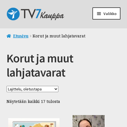
Siirry
Siirry
Valikko
navigointiin
sisältöön
Laajen
TV7 Kauppa
alemm
Etusivu
Korut ja muut lahjatavarat
tason
Laajen
Tuotteet
valikko
alemm
Korut ja muut
tason
Laajen
Kategoriat
valikko
alemm
lahjatavarat
tason
Uutuudet
valikko
Raamatut
Näytetään kaikki 17 tulosta
Kortit ja kalenterit
Rukousöljyt ja ihonhoito