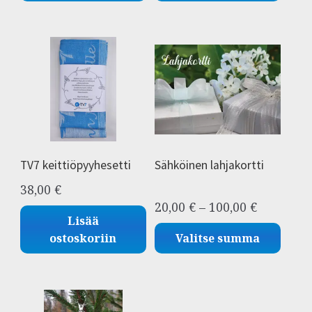
TV7 keittiöpyyhesetti
Sähköinen lahjakortti
38,00
€
Hintaluo
20,00
€
–
100,00
€
Lisää
20,00 €
ostoskoriin
Valitse summa
-
100,00 €