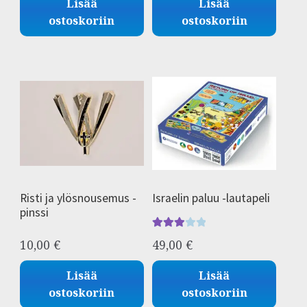
Lisää
Lisää
ostoskoriin
ostoskoriin
Risti ja ylösnousemus -
Israelin paluu -lautapeli
pinssi
Arvoste
10,00
€
49,00
€
lu
tuottees
Lisää
Lisää
ta:
3.00
ostoskoriin
ostoskoriin
/ 5