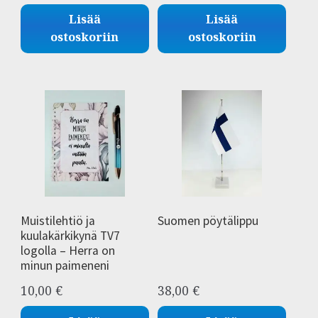
Lisää
Lisää
ostoskoriin
ostoskoriin
Muistilehtiö ja
Suomen pöytälippu
kuulakärkikynä TV7
logolla – Herra on
minun paimeneni
10,00
€
38,00
€