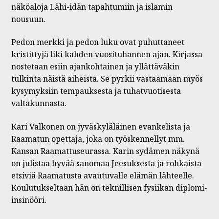
näköaloja Lähi-idän tapahtumiin ja islamin
nousuun.
Pedon merkki ja pedon luku ovat puhuttaneet
kristittyjä liki kahden vuosituhannen ajan. Kirjassa
nostetaan esiin ajankohtainen ja yllättäväkin
tulkinta näistä aiheista. Se pyrkii vastaamaan myös
kysymyksiin tempauksesta ja tuhatvuotisesta
valtakunnasta.
Kari Valkonen on jyväskyläläinen evankelista ja
Raamatun opettaja, joka on työskennellyt mm.
Kansan Raamattuseurassa. Karin sydämen näkynä
on julistaa hyvää sanomaa Jeesuksesta ja rohkaista
etsiviä Raamatusta avautuvalle elämän lähteelle.
Koulutukseltaan hän on teknillisen fysiikan diplomi-
insinööri.