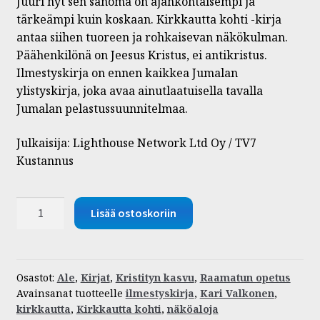
Juuri nyt sen sanoma on ajankohtaisempi ja
tärkeämpi kuin koskaan. Kirkkautta kohti -kirja
antaa siihen tuoreen ja rohkaisevan näkökulman.
Päähenkilönä on Jeesus Kristus, ei antikristus.
Ilmestyskirja on ennen kaikkea Jumalan
ylistyskirja, joka avaa ainutlaatuisella tavalla
Jumalan pelastussuunnitelmaa.
Julkaisija: Lighthouse Network Ltd Oy / TV7
Kustannus
Kirkkautta
Lisää ostoskoriin
kohti
-
Näköaloja
Ilmestyskirjaan
Osastot:
Ale
,
Kirjat
,
Kristityn kasvu
,
Raamatun opetus
Avainsanat tuotteelle
ilmestyskirja
,
Kari Valkonen
,
määrä
kirkkautta
,
Kirkkautta kohti
,
näköaloja