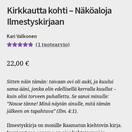
Kirkkautta kohti – Näköaloja
Ilmestyskirjaan
Kari Valkonen
(
1
tuotearvio)
Arvio
1
5.00
5:stä
22,00
€
perustuen
asiakkaan
Sitten näin tämän: taivaan ovi oli auki, ja kuului
arvotukseen.
sama ääni, jonka olin edellisellä kerralla kuullut –
kuin olisi torveen puhallettu. Se sanoi minulle:
”Nouse tänne! Minä näytän sinulle, mitä tämän
jälkeen on tapahtuva” (Ilm. 4:1).
Ilmestyskirja on monille Raamatun kiehtovin kirja.