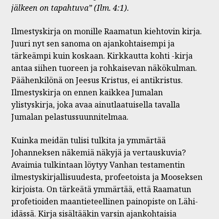
jälkeen on tapahtuva” (Ilm. 4:1).
Ilmestyskirja on monille Raamatun kiehtovin kirja.
Juuri nyt sen sanoma on ajankohtaisempi ja
tärkeämpi kuin koskaan. Kirkkautta kohti -kirja
antaa siihen tuoreen ja rohkaisevan näkökulman.
Päähenkilönä on Jeesus Kristus, ei antikristus.
Ilmestyskirja on ennen kaikkea Jumalan
ylistyskirja, joka avaa ainutlaatuisella tavalla
Jumalan pelastussuunnitelmaa.
Kuinka meidän tulisi tulkita ja ymmärtää
Johanneksen näkemiä näkyjä ja vertauskuvia?
Avaimia tulkintaan löytyy Vanhan testamentin
ilmestyskirjallisuudesta, profeetoista ja Mooseksen
kirjoista. On tärkeätä ymmärtää, että Raamatun
profetioiden maantieteellinen painopiste on Lähi-
idässä. Kirja sisältääkin varsin ajankohtaisia