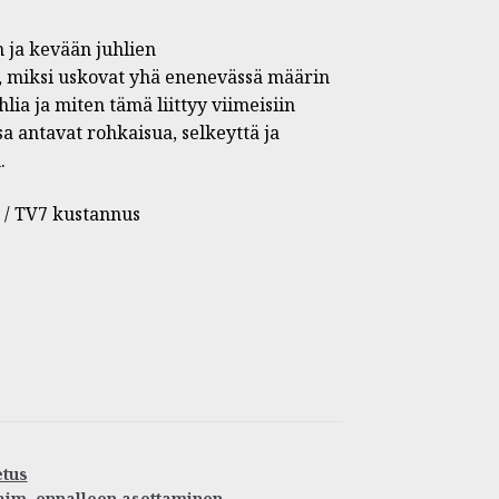
 ja kevään juhlien
ää, miksi uskovat yhä enenevässä määrin
lia ja miten tämä liittyy viimeisiin
 antavat rohkaisua, selkeyttä ja
.
 / TV7 kustannus
tus
aim
,
ennalleen asettaminen
,