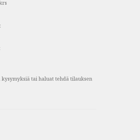
krs
:
:
on kysymyksiä tai haluat tehdä tilauksen