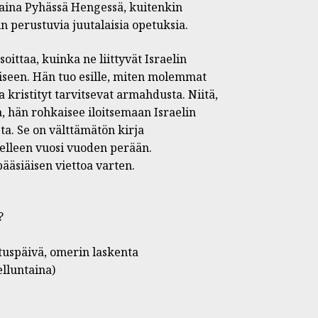
aina Pyhässä Hengessä, kuitenkin
n perustuvia juutalaisia opetuksia.
soittaa, kuinka ne liittyvät Israelin
iseen. Hän tuo esille, miten molemmat
 kristityt tarvitsevat armahdusta. Niitä,
, hän rohkaisee iloitsemaan Israelin
ta. Se on välttämätön kirja
delleen vuosi vuoden perään.
pääsiäisen viettoa varten.
?
tuspäivä, omerin laskenta
lluntaina)