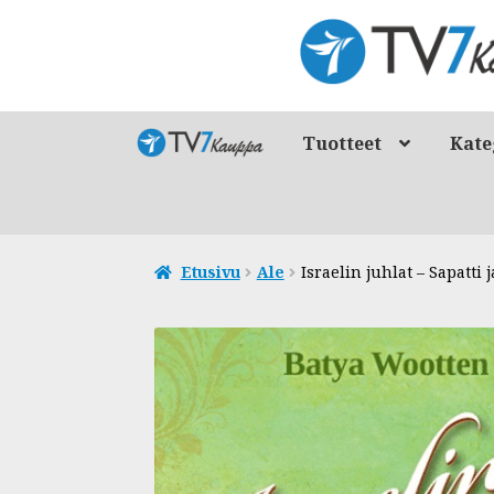
Siirry
Siirry
navigointiin
sisältöön
Tuotteet
Kate
Etusivu
Ale
Israelin juhlat – Sapatti 