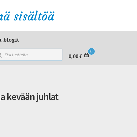
ä sisältöä
a-blogit
ducts
0
rch
0,00
€
 ja kevään juhlat