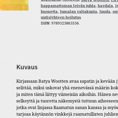
juhlat
happamattoman leivän juhla
,
havdala
,
I
määrä
huonetta
,
Jumalan valtakunta
,
Juuda
,
om
uutislyhteen heilutus
ISBN:
9789525865356
.
Kuvaus
Kirjassaan Batya Wootten avaa sapatin ja kevään j
selittää, miksi uskovat yhä enenevässä määrin koke
ja miten tämä liittyy viimeisiin aikoihin. Hänen 
selkeyttä ja tuoretta näkemystä tuttuun aiheeseen.
jotka ovat linjassa Raamatun sanan kanssa ja myös n
tarjoaa käytännön vinkkejä raamatullisten juhlien