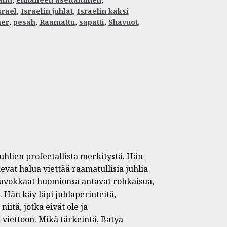
srael
,
Israelin juhlat
,
Israelin kaksi
er
,
pesah
,
Raamattu
,
sapatti
,
Shavuot
,
uhlien profeetallista merkitystä. Hän
vat halua viettää raamatullisia juhlia
neuvokkaat huomionsa antavat rohkaisua,
 Hän käy läpi juhlaperinteitä,
iitä, jotka eivät ole ja
 viettoon. Mikä tärkeintä, Batya