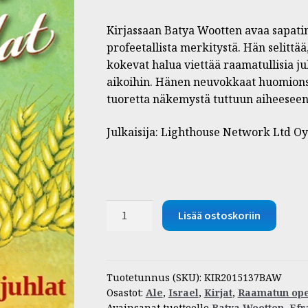
Kirjassaan Batya Wootten avaa sapatin
profeetallista merkitystä. Hän selitt
kokevat halua viettää raamatullisia juh
aikoihin. Hänen neuvokkaat huomionsa
tuoretta näkemystä tuttuun aiheeseen
Julkaisija: Lighthouse Network Ltd Oy
Israelin
Lisää ostoskoriin
juhlat
-
Sapatti
ja
Tuotetunnus (SKU):
KIR2015137BAW
Osastot:
Ale
,
Israel
,
Kirjat
,
Raamatun ope
kevään
Avainsanat tuotteelle
Batya Wootten
,
Efr