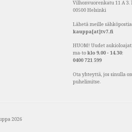
Vilhonvuorenkatu 11 A 3. 
00500 Helsinki
Lähetä meille sähköpostia
kauppa[at]tv7.fi
HUOM! Uudet aukioloajat
ma-to
klo 9.00 - 14.30
:
0400 721 599
Ota yhteyttä, jos sinulla 
puhelimitse.
uppa 2026