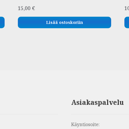
15,00
€
1
Lisää ostoskoriin
Asiakaspalvelu
Käyntiosoite: