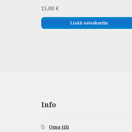
15,00
€
Lisää ostoskoriin
Info
Oma tili