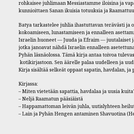
rohkaisee juhlimaan Messiastamme iloisina ja vap
kunnioittaen Sanan ikuisia totuuksia ja Raamattuu
Batya tarkastelee juhlia ihastuttavan terävästi ja o
kokoamiseen, lunastamiseen ja ennalleen asettam
Israelin huoneet — Juuda ja Efraim — juutalaiset ja
jotka janoavat nähdä Israelin ennalleen asetettuna
Pyhän läsnäolossa. Tämä kirja antaa toivoa tulevas
kotikirjastoon. Sen äärelle palaa uudelleen ja uu
Kirja sisältää selkeät oppaat sapatin, havdalan, ja 
Kirjassa:
– Miten vietetään sapattia, havdalaa ja uusia kuita
– Neljä Raamatun pääsiäistä
– Happamattoman leivän juhla, uutislyhteen heilu
– Lain ja Pyhän Hengen antaminen Shavuotina (He