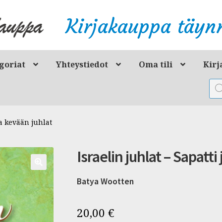
Kirjakauppa täynn
goriat
Yhteystiedot
Oma tili
Kirj
Pro
sea
ja kevään juhlat
Israelin juhlat – Sapatti
Batya Wootten
20,00
€