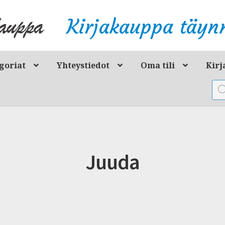
Kirjakauppa täynn
goriat
Yhteystiedot
Oma tili
Kirj
Pro
sea
Juuda