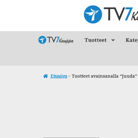
Siirry
Siirry
navigointiin
sisältöön
Tuotteet
Kate
Etusivu
Tuotteet avainsanalla “Juuda”