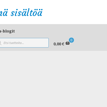
ä sisältöä
a-blogit
ducts
0
rch
0,00
€