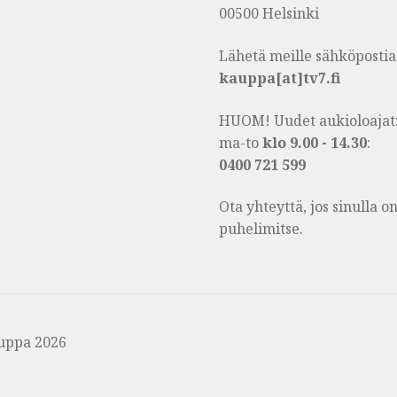
00500 Helsinki
Lähetä meille sähköpostia
kauppa[at]tv7.fi
HUOM! Uudet aukioloajat
ma-to
klo 9.00 - 14.30
:
0400 721 599
Ota yhteyttä, jos sinulla 
puhelimitse.
uppa 2026