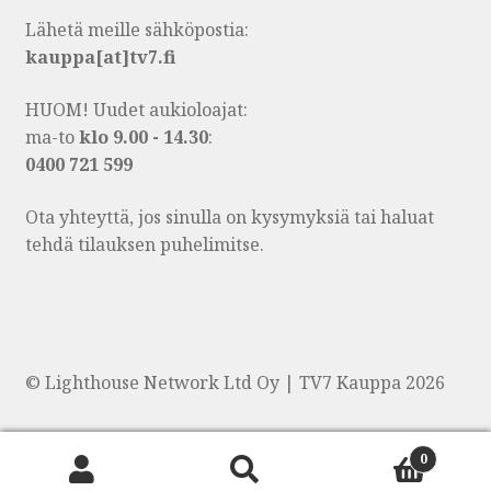
Lähetä meille sähköpostia:
kauppa[at]tv7.fi
HUOM! Uudet aukioloajat:
ma-to
klo 9.00 - 14.30
:
0400 721 599
Ota yhteyttä, jos sinulla on kysymyksiä tai haluat
tehdä tilauksen puhelimitse.
© Lighthouse Network Ltd Oy | TV7 Kauppa 2026
0
Products