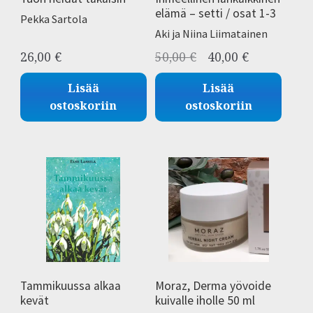
elämä – setti / osat 1-3
Pekka Sartola
Aki ja Niina Liimatainen
Alkuperäinen
Nykyinen
26,00
€
50,00
€
40,00
€
hinta
hinta
Lisää
Lisää
oli:
on:
ostoskoriin
ostoskoriin
50,00 €.
40,00 €.
Tammikuussa alkaa
Moraz, Derma yövoide
kevät
kuivalle iholle 50 ml