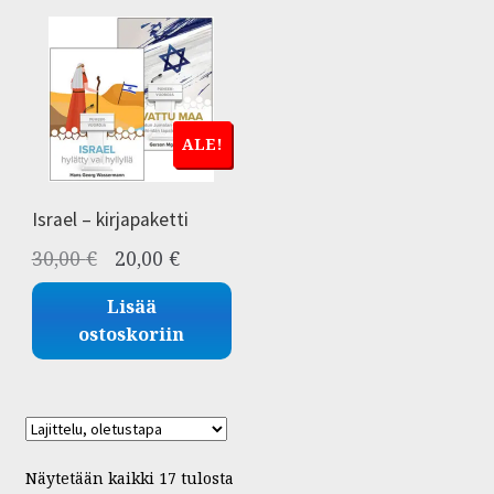
ALE!
Israel – kirjapaketti
Alkuperäinen
Nykyinen
30,00
€
20,00
€
hinta
hinta
Lisää
oli:
on:
ostoskoriin
30,00 €.
20,00 €.
Näytetään kaikki 17 tulosta