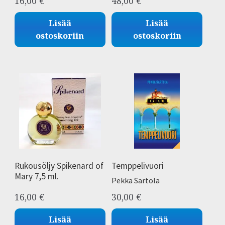
16,00
€
48,00
€
Lisää
Lisää
ostoskoriin
ostoskoriin
Rukousöljy Spikenard of
Temppelivuori
Mary 7,5 ml.
Pekka Sartola
16,00
€
30,00
€
Lisää
Lisää