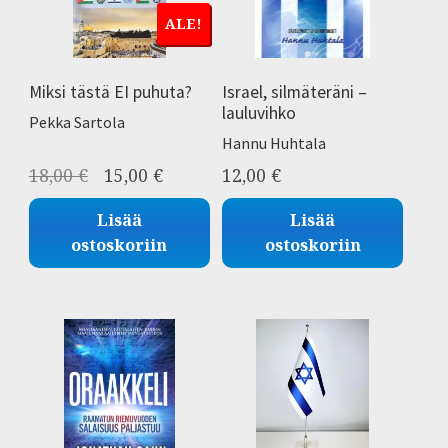
ALE!
Miksi tästä EI puhuta?
Israel, silmäteräni –
lauluvihko
Pekka Sartola
Hannu Huhtala
Alkuperäinen
Nykyinen
18,00
€
15,00
€
12,00
€
hinta
hinta
Lisää
Lisää
oli:
on:
ostoskoriin
ostoskoriin
18,00 €.
15,00 €.