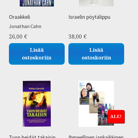
Oraakkeli
Israelin pöytälippu
Jonathan Cahn
26,00
€
38,00
€
Lisää
Lisää
ostoskoriin
ostoskoriin
ALE!
Tuon heidät takaisin
Ihmeellinen iankaikkinen