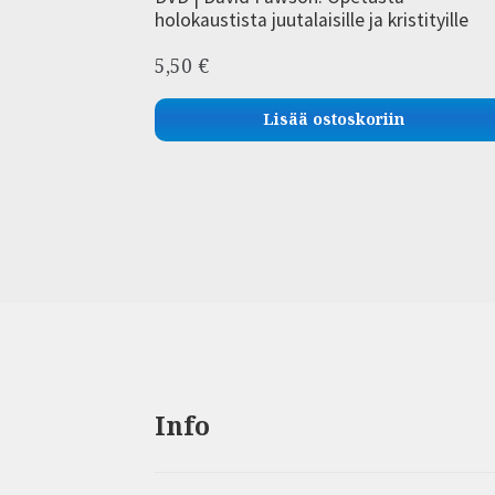
holokaustista juutalaisille ja kristityille
5,50
€
Lisää ostoskoriin
Info