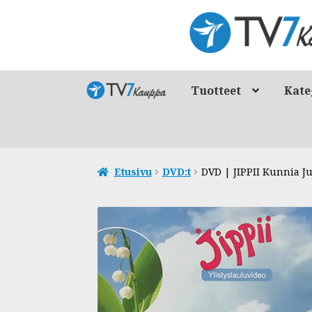
Siirry
Siirry
navigointiin
sisältöön
Tuotteet
Kate
Etusivu
DVD:t
DVD | JIPPII Kunnia Ju