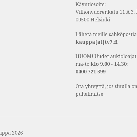
Käyntiosoite:
Vilhonvuorenkatu 11 A 3. 
00500 Helsinki
Lähetä meille sähköpostia
kauppa[at]tv7.fi
HUOM! Uudet aukioloajat
ma-to
klo 9.00 - 14.30
:
0400 721 599
Ota yhteyttä, jos sinulla 
puhelimitse.
uppa 2026