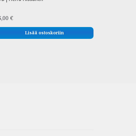
6,00
€
Lisää ostoskoriin