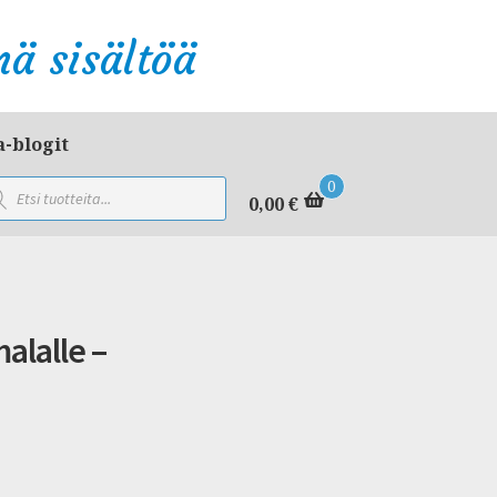
ä sisältöä
a-blogit
ducts
0
rch
0,00
€
alalle –