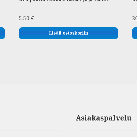
5,50
€
2
Lisää ostoskoriin
Asiakaspalvelu