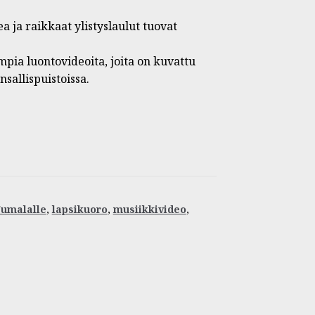
a ja raikkaat ylistyslaulut tuovat
pia luontovideoita, joita on kuvattu
allispuistoissa.
Jumalalle
,
lapsikuoro
,
musiikkivideo
,