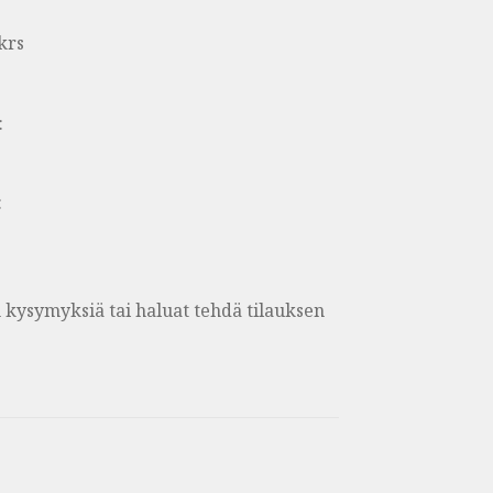
krs
:
:
on kysymyksiä tai haluat tehdä tilauksen