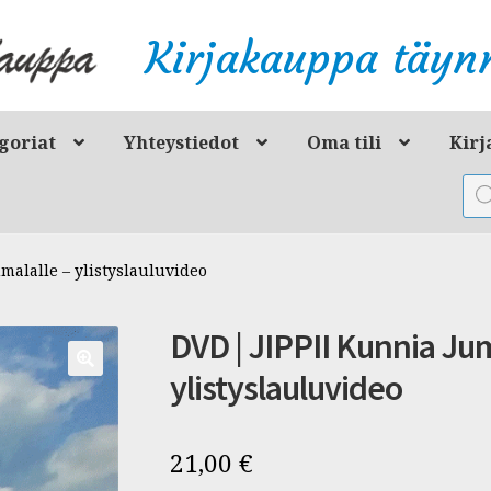
Kirjakauppa täynn
goriat
Yhteystiedot
Oma tili
Kirj
Pro
sea
malalle – ylistyslauluvideo
DVD | JIPPII Kunnia Jum
ylistyslauluvideo
21,00
€