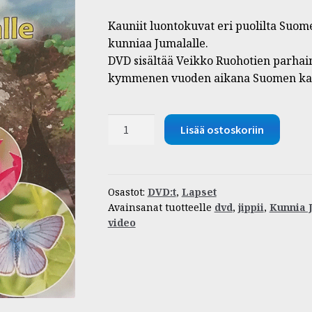
Kauniit luontokuvat eri puolilta Suome
kunniaa Jumalalle.
DVD sisältää Veikko Ruohotien parhaim
kymmenen vuoden aikana Suomen kans
DVD
Lisää ostoskoriin
|
JIPPII
Kunnia
Jumalalle
Osastot:
DVD:t
,
Lapset
Avainsanat tuotteelle
dvd
,
jippii
,
Kunnia 
-
video
ylistyslauluvideo
määrä