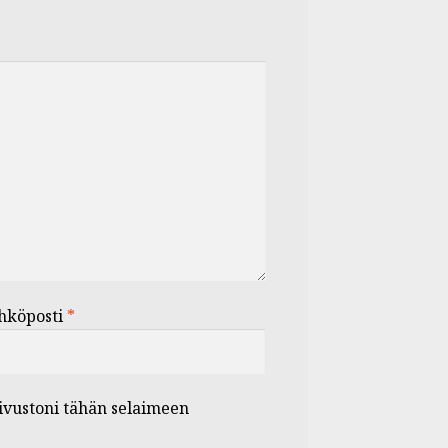
hköposti
*
sivustoni tähän selaimeen