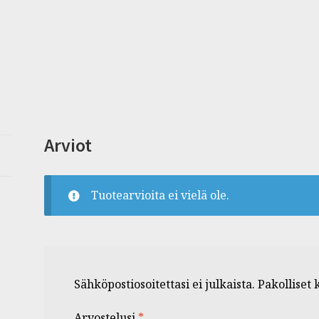
Arviot
Tuotearvioita ei vielä ole.
Sähköpostiosoitettasi ei julkaista.
Pakolliset
Arvostelusi
*