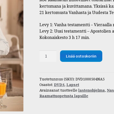
kertomana ja kuvittamana. Yksissä kans
21 kertomusta Vanhasta ja Uudesta Te
Levy 1: Vanha testamentti – Vieraalla 
Levy 2: Uusi testamentti – Apostolien a
Kokonaiskesto 3 h 17 min.
DVD
Lisää ostoskoriin
|
Nasta
Raamis
5
Tuotetunnus (SKU):
DVD1000504NA5
Osastot:
DVD:t
,
Lapset
määrä
Avainsanat tuotteelle
lastenohjelma
,
Nas
Raamattuopetusta lapsille