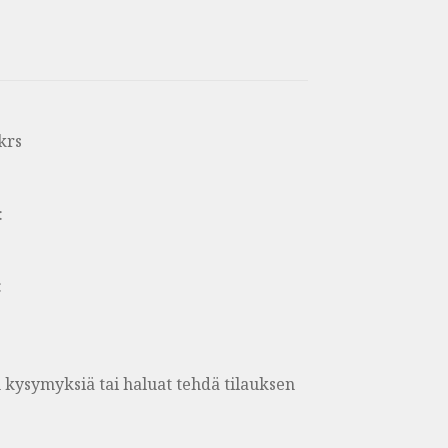
krs
:
:
on kysymyksiä tai haluat tehdä tilauksen