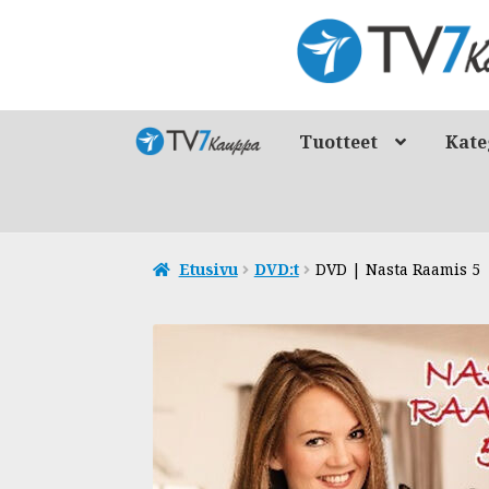
Siirry
Siirry
navigointiin
sisältöön
Tuotteet
Kate
Etusivu
DVD:t
DVD | Nasta Raamis 5