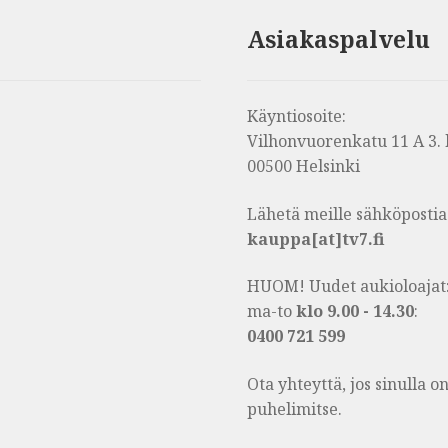
Asiakaspalvelu
Käyntiosoite:
Vilhonvuorenkatu 11 A 3. 
00500 Helsinki
Lähetä meille sähköpostia
kauppa[at]tv7.fi
HUOM! Uudet aukioloajat
ma-to
klo 9.00 - 14.30
:
0400 721 599
Ota yhteyttä, jos sinulla 
puhelimitse.