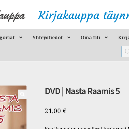
Kirjakauppa täynn
goriat
Yhteystiedot
Oma tili
Kirj
Pro
sea
DVD | Nasta Raamis 5
21,00
€
Koe Raamatun ihmeelliset tositarinat