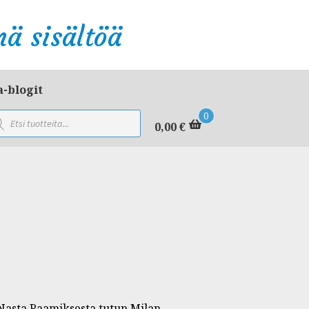
ä sisältöä
a-blogit
ducts
0
rch
0,00
€
 Nasta Raamiksesta tutun Milan