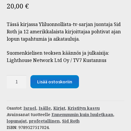
20,00
€
Tässä kirjassa Yliluonnollista-tv-sarjan juontaja Sid
Roth ja 12 amerikkalaista kirjoittajaa pohtivat ajan
lopun tapahtumia ja aikatauluja.
Suomenkielisen teoksen käännös ja julkaisija:
Lighthouse Network Ltd Oy / TV7 Kustannus
Ennemmin
Lisää ostoskoriin
kuin
luuletkaan
määrä
Osastot:
Israel
,
Isälle
,
Kirjat
,
Kristityn kasvu
Avainsanat tuotteelle
Ennemmmin kuin luuletkaan
,
lopunajat
,
profeetallinen
,
Sid Roth
ISBN:
9789527517024
.