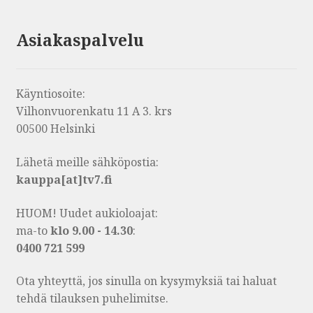
Asiakaspalvelu
Käyntiosoite:
Vilhonvuorenkatu 11 A 3. krs
00500 Helsinki
Lähetä meille sähköpostia:
kauppa[at]tv7.fi
HUOM! Uudet aukioloajat:
ma-to
klo 9.00 - 14.30
:
0400 721 599
Ota yhteyttä, jos sinulla on kysymyksiä tai haluat
tehdä tilauksen puhelimitse.