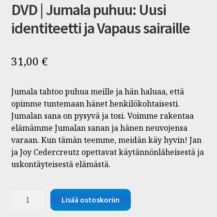
DVD | Jumala puhuu: Uusi
identiteetti ja Vapaus sairaille
31,00
€
Jumala tahtoo puhua meille ja hän haluaa, että
opimme tuntemaan hänet henkilökohtaisesti.
Jumalan sana on pysyvä ja tosi. Voimme rakentaa
elämämme Jumalan sanan ja hänen neuvojensa
varaan. Kun tämän teemme, meidän käy hyvin! Jan
ja Joy Cedercreutz opettavat käytännönläheisestä ja
uskontäyteisestä elämästä.
DVD
Lisää ostoskoriin
|