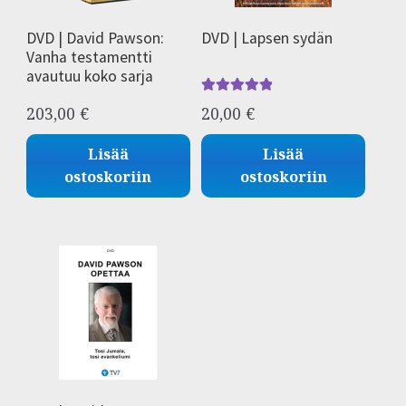
DVD | David Pawson:
DVD | Lapsen sydän
Vanha testamentti
avautuu koko sarja
Arvostelu
203,00
€
20,00
€
tuotteesta:
5.00
/ 5
Lisää
Lisää
ostoskoriin
ostoskoriin