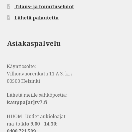
Tilaus- ja toimitusehdot
Lähetä palautetta
Asiakaspalvelu
Käyntiosoite:
Vilhonvuorenkatu 11 A 3. krs
00500 Helsinki
Lähetä meille sähköpostia:
kauppa[at]tv7.fi
HUOM! Uudet aukioloajat:
ma-to
klo 9.00 - 14.30
:
0400 721 599