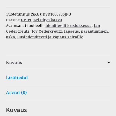
Jumala
puhuu:
Uusi
Tuotetunnus (SKU):
DVD1000706JPU
Osastot:
DVD:t
,
Kristityn kasvu
identiteetti
Avainsanat tuotteelle
identiteetti kristuksessa
,
Jan
ja
Cedercreutz
,
Joy Cedercreutz
,
lapseus
,
parantuminen
,
Vapaus
usko
,
Uusi identiteetti ja Vapaus sairaille
sairaille
määrä
Kuvaus
Lisätiedot
Arviot (0)
Kuvaus