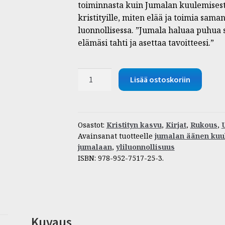
toiminnasta kuin Jumalan kuulemises
kristityille, miten elää ja toimia saman
luonnollisessa. ”Jumala haluaa puhua 
elämäsi tahti ja asettaa tavoitteesi.”
Voit
Lisää ostoskoriin
kuulla
Jumalan
äänen
määrä
Osastot:
Kristityn kasvu
,
Kirjat
,
Rukous
,
Avainsanat tuotteelle
jumalan äänen ku
jumalaan
,
yliluonnollisuus
ISBN:
978-952-7517-25-3
.
Kuvaus