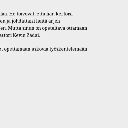
a. He toivovat, että hän kertoisi
n ja johdattaisi heitä arjen
nen. Mutta sinun on opeteltava ottamaan
astori Kevin Zadai.
eet opettamaan uskovia työskentelemään