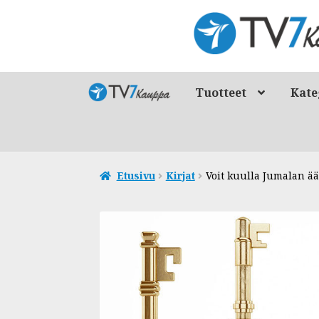
Siirry
Siirry
navigointiin
sisältöön
Tuotteet
Kate
Etusivu
Kirjat
Voit kuulla Jumalan ä