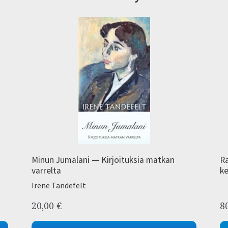
Minun Jumalani — Kirjoituksia matkan
Ra
varrelta
ke
Irene Tandefelt
20,00
€
8