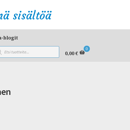
ä sisältöä
a-blogit
ducts
0
rch
0,00
€
nen