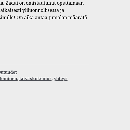
ta. Zadai on omistautunut opettamaan
aikaisesti yliluonnollisessa ja
sinulle! On aika antaa Jumalan määrätä
Uutuudet
uleminen
,
taivaskokemus
,
yhteys