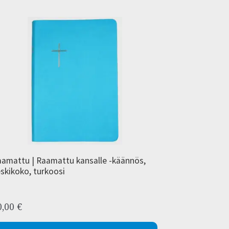
amattu | Raamattu kansalle -käännös,
skikoko, turkoosi
0,00
€