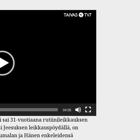
04:05
sai 31-vuotiaana rutiinileikkauksen
 Jeesuksen leikkauspöydällä, on
in Jumalan ja Hänen enkeleidensä