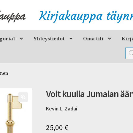
Kirjakauppa täynn
goriat
Yhteystiedot
Oma tili
Kirj
Pro
sea
änen
Voit kuulla Jumalan ää
Kevin L. Zadai
25,00
€