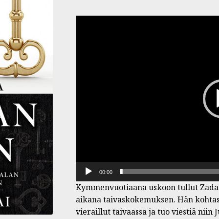
Videotoistin
00:00
Kymmenvuotiaana uskoon tullut Zadai 
aikana taivaskokemuksen. Hän kohtasi
vieraillut taivaassa ja tuo viestiä ni