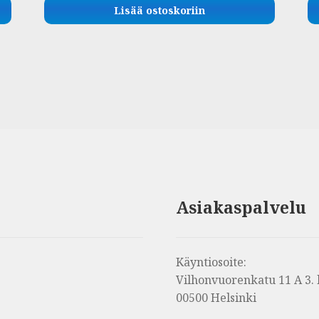
Lisää ostoskoriin
Asiakaspalvelu
Käyntiosoite:
Vilhonvuorenkatu 11 A 3. 
00500 Helsinki