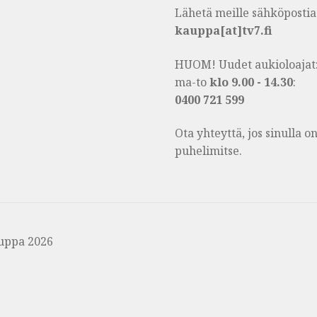
Lähetä meille sähköpostia
kauppa[at]tv7.fi
HUOM! Uudet aukioloajat
ma-to
klo 9.00 - 14.30
:
0400 721 599
Ota yhteyttä, jos sinulla 
puhelimitse.
uppa 2026