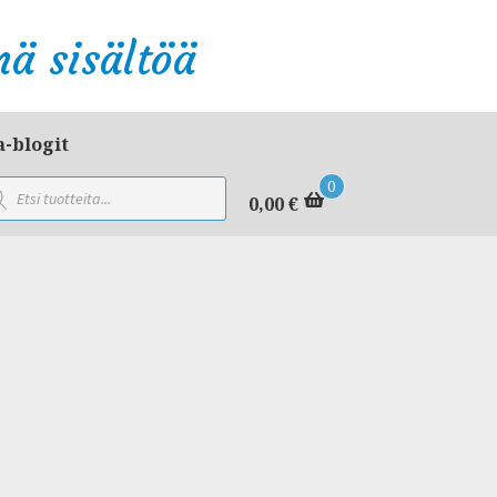
ä sisältöä
a-blogit
ducts
0
rch
0,00
€