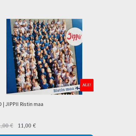
ALE!
 | JIPPII Ristin maa
Alkuperäinen
Nykyinen
1,00
€
11,00
€
hinta
hinta