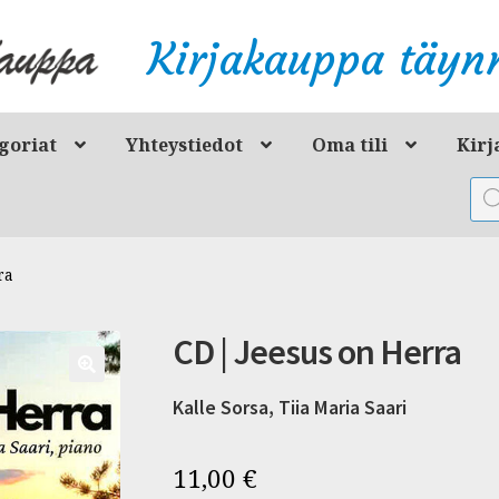
Kirjakauppa täynn
goriat
Yhteystiedot
Oma tili
Kirj
Pro
sea
ra
CD | Jeesus on Herra
Kalle Sorsa, Tiia Maria Saari
11,00
€