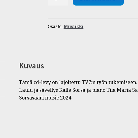
|
Jeesus
on
Herra
Osasto:
Musiikki
määrä
Kuvaus
Tämä cd-levy on lajoitettu TV7:n työn tukemiseen.
Laulu ja sävellys Kalle Sorsa ja piano Tiia Maria Sa
Sorsasaari music 2024