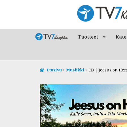
Siirry
Siirry
navigointiin
sisältöön
Tuotteet
Kate
Etusivu
Musiikki
CD | Jeesus on Her