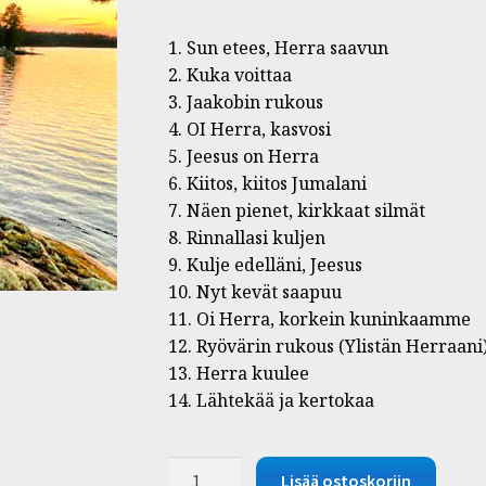
1. Sun etees, Herra saavun
2. Kuka voittaa
3. Jaakobin rukous
4. OI Herra, kasvosi
5. Jeesus on Herra
6. Kiitos, kiitos Jumalani
7. Näen pienet, kirkkaat silmät
8. Rinnallasi kuljen
9. Kulje edelläni, Jeesus
10. Nyt kevät saapuu
11. Oi Herra, korkein kuninkaamme
12. Ryövärin rukous (Ylistän Herraani
13. Herra kuulee
14. Lähtekää ja kertokaa
CD
Lisää ostoskoriin