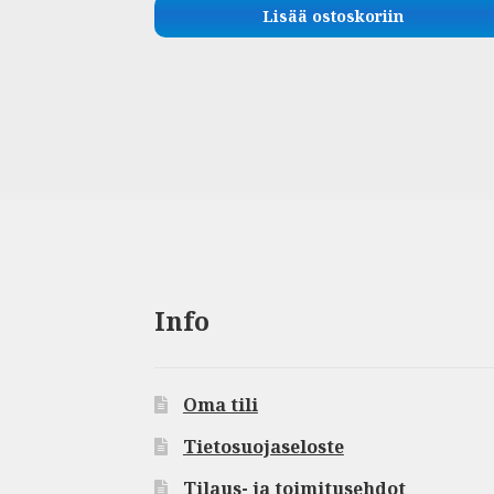
Lisää ostoskoriin
Info
Oma tili
Tietosuojaseloste
Tilaus- ja toimitusehdot