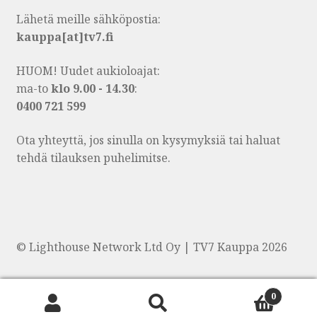
Lähetä meille sähköpostia:
kauppa[at]tv7.fi
HUOM! Uudet aukioloajat:
ma-to
klo 9.00 - 14.30
:
0400 721 599
Ota yhteyttä, jos sinulla on kysymyksiä tai haluat
tehdä tilauksen puhelimitse.
© Lighthouse Network Ltd Oy | TV7 Kauppa 2026
0
Products