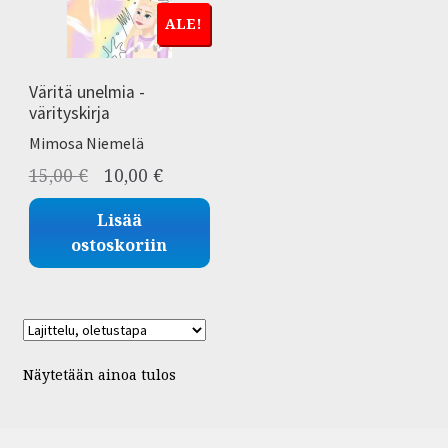
ALE!
Väritä unelmia -
värityskirja
Mimosa Niemelä
Alkuperäinen
Nykyinen
15,00
€
10,00
€
hinta
hinta
Lisää
oli:
on:
ostoskoriin
15,00 €.
10,00 €.
Näytetään ainoa tulos