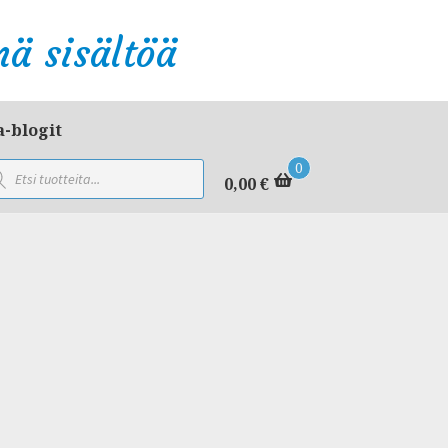
ä sisältöä
a-blogit
ducts
0
rch
0,00
€