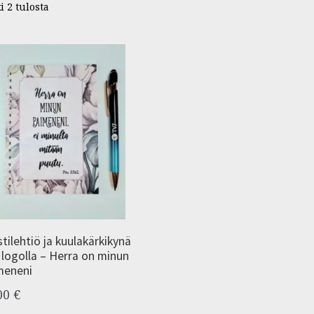
i 2 tulosta
tilehtiö ja kuulakärkikynä
 logolla – Herra on minun
meneni
00
€