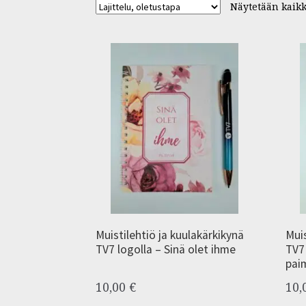
Näytetään kaikk
Muistilehtiö ja kuulakärkikynä
Muis
TV7 logolla – Sinä olet ihme
TV7
pai
10,00
€
10,