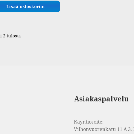
Lisää ostoskoriin
i 2 tulosta
Asiakaspalvelu
Käyntiosoite:
Vilhonvuorenkatu 11 A 3. 