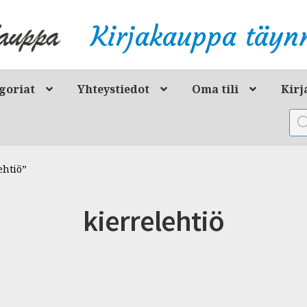
Kirjakauppa täynn
goriat
Yhteystiedot
Oma tili
Kirj
Pro
sea
ehtiö”
kierrelehtiö