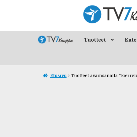
Siirry
Siirry
navigointiin
sisältöön
Tuotteet
Kate
Etusivu
Tuotteet avainsanalla “kierrel