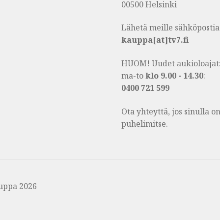
00500 Helsinki
Lähetä meille sähköpostia
kauppa[at]tv7.fi
HUOM! Uudet aukioloajat
ma-to
klo 9.00 - 14.30
:
0400 721 599
Ota yhteyttä, jos sinulla 
puhelimitse.
uppa 2026