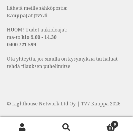
Lähetä meille sähköpostia:
kauppa[at]tv7.fi
HUOM! Uudet aukioloajat:
ma-to
klo 9.00 - 14.30
:
0400 721 599
Ota yhteyttä, jos sinulla on kysymyksiä tai haluat
tehdä tilauksen puhelimitse.
© Lighthouse Network Ltd Oy | TV7 Kauppa 2026
0
Products