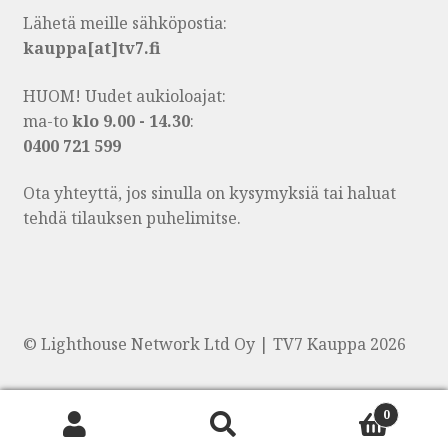
Lähetä meille sähköpostia:
kauppa[at]tv7.fi
HUOM! Uudet aukioloajat:
ma-to
klo 9.00 - 14.30
:
0400 721 599
Ota yhteyttä, jos sinulla on kysymyksiä tai haluat
tehdä tilauksen puhelimitse.
© Lighthouse Network Ltd Oy | TV7 Kauppa 2026
0
Products